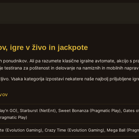
v, igre v živo in jackpote
ponudnikov. Ali pa razumete klasične igralne avtomate, akcijo s prave
ra je testirana za poštenost in delovanje na namiznih in mobilnih napra
ljivo. Vsaka kategorija izpostavi nekatere naše najbolj priljubljene ig
OVOV
lay'n GO), Starburst (NetEnt), Sweet Bonanza (Pragmatic Play), Gates o
ragmatic Play)
tte (Evolution Gaming), Crazy Time (Evolution Gaming), Mega Ball (Pragm