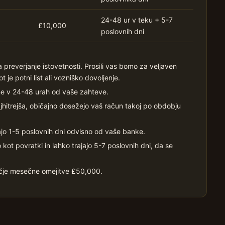
24-48 ur v teku + 5-7
£10,000
poslovnih dni
 preverjanje istovetnosti. Prosili vas bomo za veljaven
 je potni list ali vozniško dovoljenje.
ne v 24-48 urah od vaše zahteve.
ajhitrejša, običajno dosežejo vaš račun takoj po obdobju
jajo 1-5 poslovnih dni odvisno od vaše banke.
o kot povratki in lahko trajajo 5-7 poslovnih dni, da se
ečje mesečne omejitve £50,000.