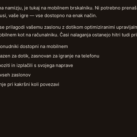
na namizju, je tukaj na mobilnem brskalniku. Ni potrebno prenašat
nusi, vaše igre — vse dostopno na enak način.
e prilagodi vašemu zaslonu z dotikom optimiziranimi upravljalnik
obilnem kot na računalniku. Časi nalaganja ostanejo hitri tudi pr
 ponudniki dostopni na mobilnem
azen za dotik, zasnovan za igranje na telefonu
oziti in izplačili s svojega naprave
 vseh zaslonov
nje pri kakršni koli povezavi