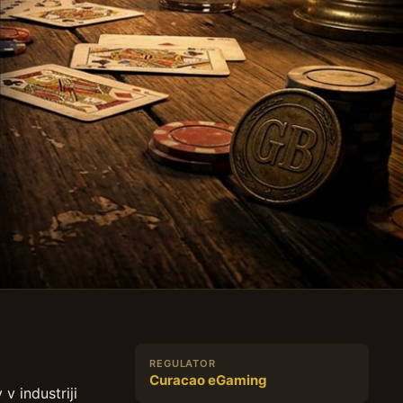
REGULATOR
Curacao eGaming
v industriji