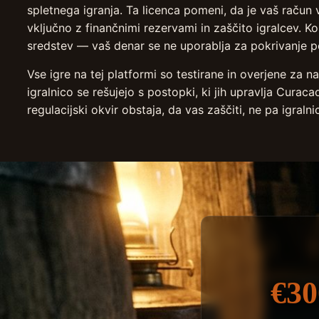
spletnega igranja. Ta licenca pomeni, da je vaš račun 
vključno z finančnimi rezervami in zaščito igralcev. Ko
sredstev — vaš denar se ne uporablja za pokrivanje po
Vse igre na tej platformi so testirane in overjene za n
igralnico se rešujejo s postopki, ki jih upravlja Cura
regulacijski okvir obstaja, da vas zaščiti, ne pa igralni
€30