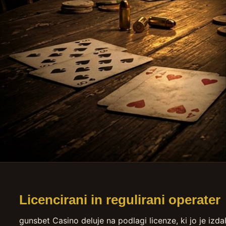
Licencirani in regulirani operater
gunsbet Casino deluje na podlagi licenze, ki jo je izd