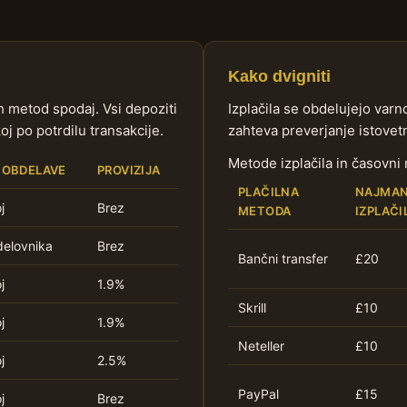
Kako dvigniti
h metod spodaj. Vsi depoziti
Izplačila se obdelujejo varno
j po potrdilu transakcije.
zahteva preverjanje istovetn
Metode izplačila in časovni
 OBDELAVE
PROVIZIJA
PLAČILNA
NAJMAN
j
Brez
METODA
IZPLAČI
delovnika
Brez
Bančni transfer
£20
j
1.9%
Skrill
£10
j
1.9%
Neteller
£10
j
2.5%
PayPal
£15
j
Brez